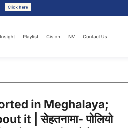
Click here
 Insight
Playlist
Cision
NV
Contact Us
ported in Meghalaya;
t it | सेहतनामा- पोलियो