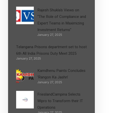
Rajesh Shukla’s Views on
“The Role of Compliance and
Expert Teams in Maximizing
Investment Returns”
January 27, 2025
Telangana Prisons department set to host
6th All India Prisons Duty Meet 2025
January 27, 2025
Kamdhenu Paints Concludes
‘Rangon Ka Jashn’
January 27, 2025
FrieslandCampina Selects
Wipro to Transform their IT
Operations
January 27, 2025