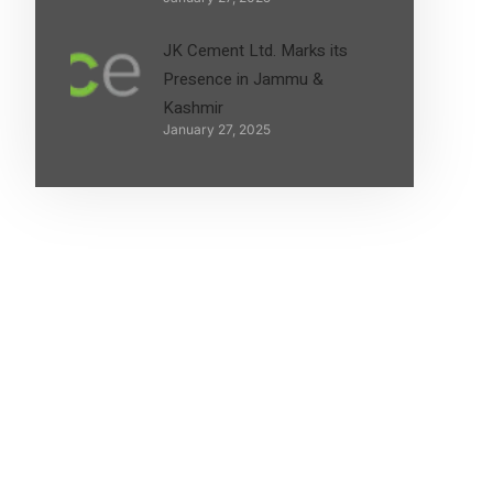
JK Cement Ltd. Marks its
Presence in Jammu &
Kashmir
January 27, 2025