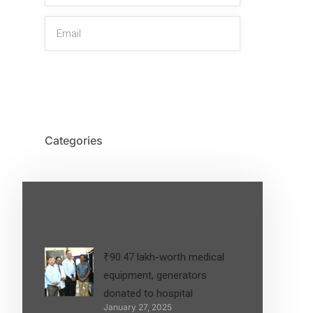
SIGN UP
Categories
Latest Post
₹90.47 lakh-worth medical
equipment, generators
donated to hospital
January 27, 2025