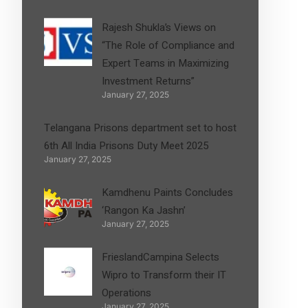
Rajesh Shukla’s Views on
“The Role of Compliance and
Expert Teams in Maximizing
Investment Returns”
January 27, 2025
Telangana Prisons department set to host
6th All India Prisons Duty Meet 2025
January 27, 2025
Kamdhenu Paints Concludes
‘Rangon Ka Jashn’
January 27, 2025
FrieslandCampina Selects
Wipro to Transform their IT
Operations
January 27, 2025