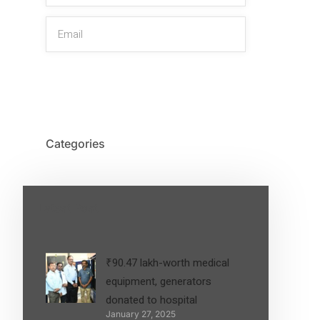
SIGN UP
Categories
Latest Post
₹90.47 lakh-worth medical
equipment, generators
donated to hospital
January 27, 2025