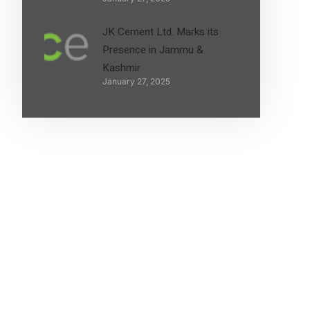
JK Cement Ltd. Marks its
Presence in Jammu &
Kashmir
January 27, 2025