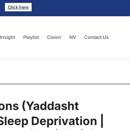
Click here
 Insight
Playlist
Cision
NV
Contact Us
ons (Yaddasht
leep Deprivation |