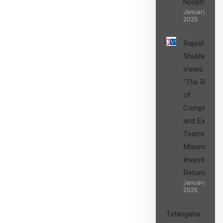
hospital
SIGN UP
January 27,
2025
Rajesh
Shukla’s
Views on
“The Role
of
Compliance
and Expert
Teams in
Maximizing
Investment
Returns”
January 27,
2025
Telangana