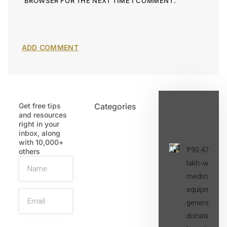
BROWSER FOR THE NEXT TIME I COMMENT.
Get free tips
Categories
Latest
and resources
Post
right in your
inbox, along
with 10,000+
₹90.47
others
lakh-worth
medical
equipment,
generators
donated to