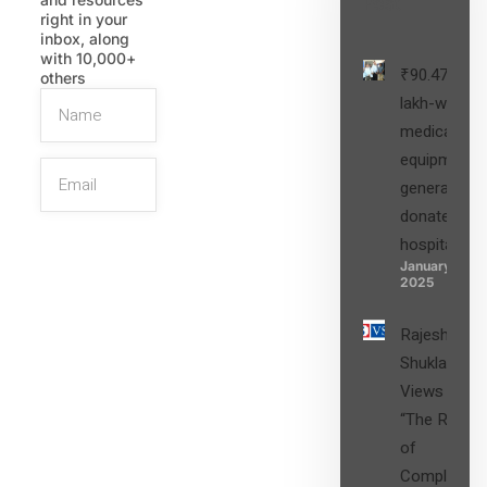
Post
right in your
inbox, along
with 10,000+
₹90.47
others
lakh-worth
medical
equipment,
generators
donated to
hospital
SIGN UP
January 27,
2025
Rajesh
Shukla’s
Views on
“The Role
of
Compliance