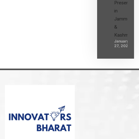
Presence
in
Jammu
&
Kashmir
January
27, 2025