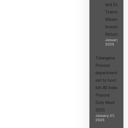
and Expert
Teams in
Maximizing
Investment
Returns”
January 27,
2025
Telangana
Prisons
department
set to host
6th All India
Prisons
Duty Meet
2025
January 27,
2025