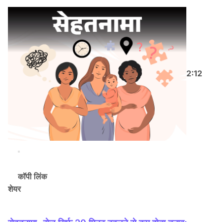
2:12
कॉपी लिंक
शेयर